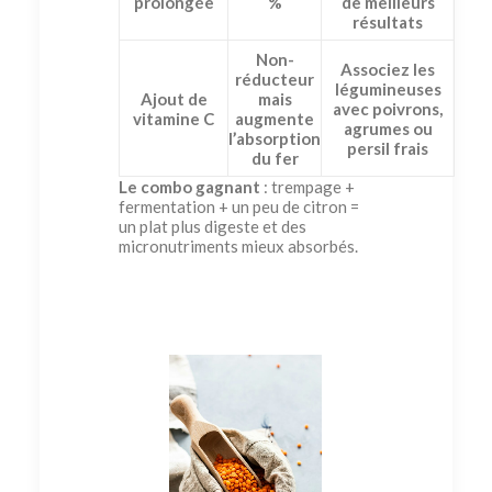
prolongée
%
de meilleurs
résultats
Non-
Associez les
réducteur
légumineuses
Ajout de
mais
avec poivrons,
vitamine C
augmente
agrumes ou
l’absorption
persil frais
du fer
Le combo gagnant
: trempage +
fermentation + un peu de citron =
un plat plus digeste et des
micronutriments mieux absorbés.