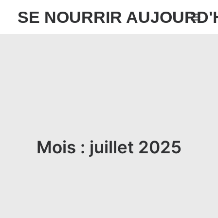
SE NOURRIR AUJOURD'
SUIVI NUTRITIONNEL
ATELIERS
RESSOURCES GRATUITES
À PROPOS
BLOGS
Mois : juillet 2025
CONTACT